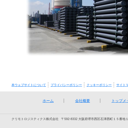
本ウェブサイトについて
プライバシーポリシー
クッキーポリシー
サイト
ホーム
会社概要
トップメ
クリモトロジスティクス株式会社
〒592-8332 大阪府堺市西区石津西町１５番地